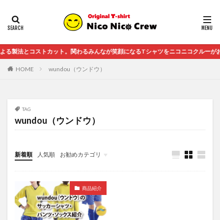
法とコストカット。関わるみんなが笑顔になるTシャツをニコニコクルーがお届け
HOME
wundou（ウンドウ）
TAG
wundou（ウンドウ）
新着順
人気順
お勧めカテゴリ
未分類
商品紹介