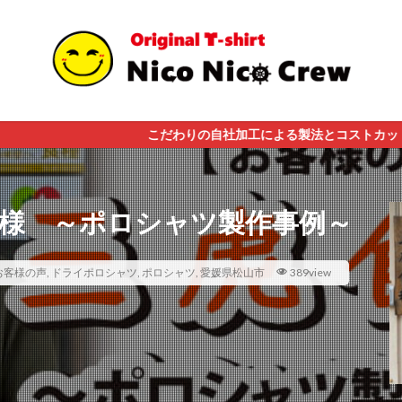
こだわりの自社加工による製法とコストカット。関わるみんなが笑顔に
糧様 ～ポロシャツ製作事例～
お客様の声
,
ドライポロシャツ
,
ポロシャツ
,
愛媛県松山市
389view