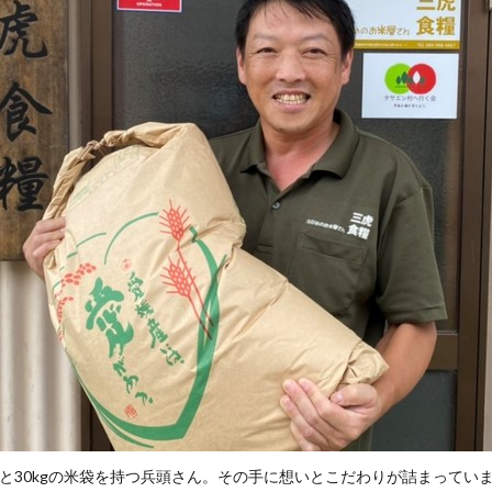
と30kgの米袋を持つ兵頭さん。その手に想いとこだわりが詰まってい