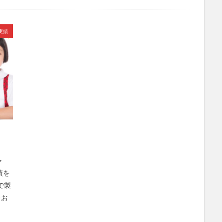
実績
ャ
績を
で製
をお