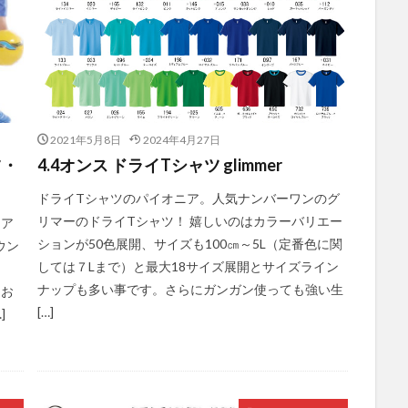
2021年5月8日
2024年4月27日
ツ・
4.4オンス ドライTシャツ glimmer
ドライTシャツのパイオニア。人気ナンバーワンのグ
リマーのドライTシャツ！ 嬉しいのはカラーバリエー
ェア
ションが50色展開、サイズも100㎝～5L（定番色に関
ウン
しては７Lまで）と最大18サイズ展開とサイズライン
ナップも多い事です。さらにガンガン使っても強い生
てお
[…]
]